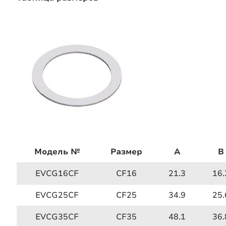
Модель №
Размер
A
B
EVCG16CF
CF16
21.3
16.
EVCG25CF
CF25
34.9
25.
EVCG35CF
CF35
48.1
36.