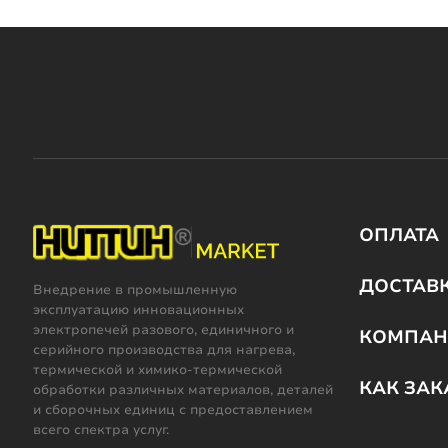
ОПЛАТА
ДОСТАВ
Внедрение в промышленную
эксплуатацию инновационных
электропечей разового, единичного и
КОМПАН
серийного производства для нагрева,
термической и химико-термической
КАК ЗАК
обработки различных материалов, деталей
и сборочных единиц с предоставлением
всего спектра услуг.